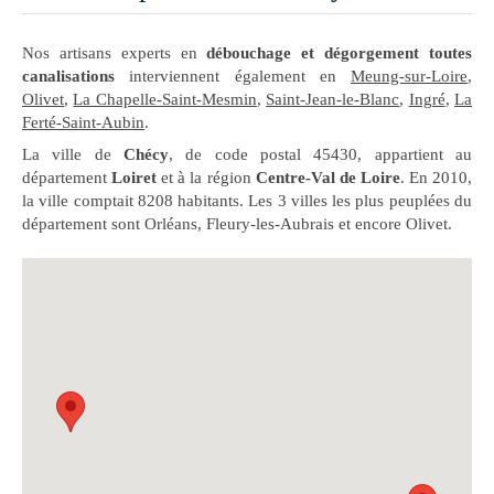
Nos artisans experts en
débouchage et dégorgement toutes
canalisations
interviennent également en
Meung-sur-Loire
,
Olivet
,
La Chapelle-Saint-Mesmin
,
Saint-Jean-le-Blanc
,
Ingré
,
La
Ferté-Saint-Aubin
.
La ville de
Chécy
, de code postal 45430, appartient au
département
Loiret
et à la région
Centre-Val de Loire
. En 2010,
la ville comptait 8208 habitants. Les 3 villes les plus peuplées du
département sont Orléans, Fleury-les-Aubrais et encore Olivet.